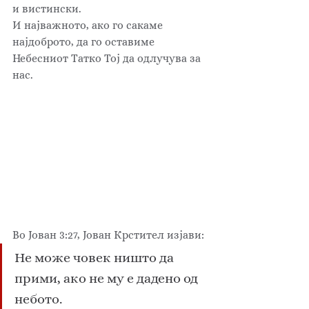
и вистински. 
И најважното, ако го сакаме 
најдоброто, да го оставиме 
Небесниот Tатко Тој да одлучува за 
нас.
Во Јован 3:27, Јован Крстител изјави: 
Не може човек ништо да 
прими, ако не му е дадено од 
небото.