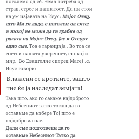
поголемо од с
ѐ
. Нема потреба од 
страв, стрес и напнатост. Да ни стои 
на ум изјавата на Исус: 
Мојот Отец, 
што Ми ги даде, е поголем од сите; 
и никој не може да ги грабне од 
раката на Мојот Отец. Јас и Отецот 
едно сме. 
Тоа е гаранција . Во тоа се 
состои нашата увереност, спокој и 
мир.  Во Евангелие според Матеј 5:5 
Исус говори:  
Блажени се кротките, зашто 
тие ќе ја наследат земјата!
Така што, ако го сакаме најдоброто 
од Небесниот татко тогаш да го 
оставиме да избере Тој што е 
најдобро за нас. 
Дали сме подготвени да го 
оставиме Небесниот Татко да 