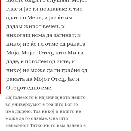
глас и Јас ги познавам; и тие 
одат по Мене, и Јас ќе им 
дадам живот вечен; и 
никогаш нема да загинат; и 
никој не ќе ги отме од раката 
Моја. Мојот Отец, што Ми ги 
даде, е поголем од сите; и 
никој не може да ги грабне од 
раката на Мојот Отец. Јас и 
Отецот едно сме.
Најголемото и најзначајното нешто 
во универзумот е тоа што Бог го 
има дадено. Тоа никој и ништо не 
може да го одземе. Она што 
Небесниот Татко ни го има дадено е 