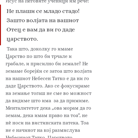
Исус на Неговите ученици им рече: 
Не плаши се младо стадо! 
Зашто волјата на вашиот 
Отец е вам да ви го даде 
царството.
 Така што, доколку го имаме 
Царство по што би трчале и 
грабале, и присилно би земале? Не 
земаме борејќи се затоа што волјата 
на нашиот Небесен Татко е да ни го 
даде Царството. Ако се фокусираме 
на земање тогаш не сме во можност 
да видиме што има  за да примиме. 
Менталитетот дека „ова морам да го 
земам, дека имам право на тоа“, не 
н
ѐ
 носи на вистинската патека. Тоа 
не е начинот на кој размислува 
Небесниот Татко. Царството 