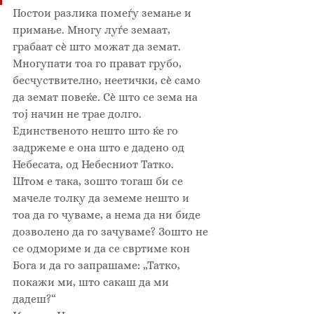
Постои разлика помеѓу земање и 
примање. Многу луѓе земаат, 
грабаат 
сѐ
 што можат да земат. 
Многупати тоа го прават грубо, 
бесчуствително, неетички, 
сѐ
 само 
да земат повеќе. С
ѐ
 што се зема на 
тој начин не трае долго.  
Единственото нешто што ќе го 
задржеме е она што е дадено од 
Небесата, од Небесниот Татко. 
Штом е така, зошто тогаш би се 
мачеле толку да земеме нешто и 
тоа да го чуваме, а нема да ни биде 
дозволено да го зачуваме? Зошто не 
се одмориме и да се свртиме кон 
Бога и да го запрашаме: „Татко, 
покажи ми, што сакаш да ми 
дадеш?“  