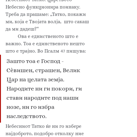
Небесно функционира поинаку. 
Треба да прашаме: „Татко, покажи 
ми, која е Твојата волја,  што сакаш 
да ми дадеш?“
	Ова е едниственото што е 
важно. Тоа е единственото нешто 
што е трајно. Во Псалм 47 пишува: 
Зашто тоа е Господ - 
Сèвишен, страшен, Велик 
Цар на целата земја. 
Народите ни ги покори, ги 
стави народите под наши 
нозе, ни го избра 
наследството. 
Небесниот Татко ќе ни го избере 
најдоброто, подобро отколку ние 