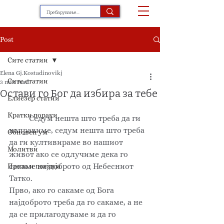
Post
Сите статии
Elena Gj.Kostadinovikj
Сите статии
3 min read
Остави го Бог да избира за тебе
Елиезер статии
Кратки пораки
	Седум нешта што треба да ги 
направиме, седум нешта што треба 
Обновен ум
да ги култивираме во нашиот 
Молитви
живот ако се одлучиме дека го 
сакаме најдоброто од Небесниот 
Проза и поезија
Татко. 
Прво, ако го сакаме од Бога 
најдоброто треба да го сакаме, а не 
да се прилагодуваме и да го 