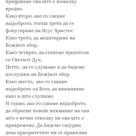
прифаќаме она што е помалку 
вредно. 
Како второ, ако го сакаме 
најдоброто, тогаш треба да се 
фокусираме на Исус Христос. 
Како трето, да медитираме на 
Божјиот збор. 
Како четврто, да станеме пријатели 
со Светиот Дух. 
Петто,  да го слушаме и да бидеме 
послушни на Божјиот збор. 
Како шесто,  ако го сакаме 
најдоброто од Бога, да внимаваме 
како и што слушаме. 
И седмо, ако го сакаме најдоброто, 
да обрнеме повеќе внимание на она 
што е вечно отколку на она што е 
привремено. Да бидеме сигурни 
дека приоритетите ни се правилни 