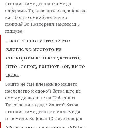
што мислиме дека можеме да 
одбереме. Тој знае што е најдобро за 
нас. Зошто сме збунети и во 
паника? Во Повторени закони 12:9 
пишува: 
...зашто сега уште не сте 
влегле во местото на 
спокојот и во наследството, 
што Господ, вашиот Бог, ви го 
дава. 
Зошто не сме влезени во нашето 
наследство и спокој? Затоа што не 
сме му дозволиле на Небесниот 
Татко да ни го даде. Зошто? Затоа 
што мислиме дека ние можеме да 
го земеме. Во Јован 10 Исус говори: 
Моите овци го слушаат Мојот 