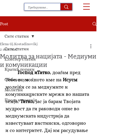
Post
Сите статии
Elena Gj.Kostadinovikj
Сите статии
2 min read
Молитва за нацијата - Медиуми
Елиезер статии
и комуникации
Кратки пораки
Господ иТатко
, доаѓам пред 
Тебе, во моќното име на 
Исусм 
Обновен ум
молејќи се за
медиумите и 
Молитви
комуникациските мрежи во нашата 
Проза и поезија
земја. 
Татко,
 јас ја барам Твојата 
мудрост да ги раководи оние во 
медиумската индустрија да 
известуваат вистински, одговорно 
и со интегритет. Дај им расудување 