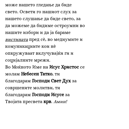
може нашето гледање да биде 
свето. Освети го нашиот слух за 
нашето слушање да биде свето, за 
да можеме да бидиме остроумни во 
нашите избори и да ја бараме 
вистината
 пред сè, во медиумите и 
комуникациите кои нѐ 
опкружуваат вклучувајќи ги и 
социјалните мрежи. 
Во Моќното Име на 
Исус Христос
 се 
молам 
Небесен Татко
, ти 
благодарам 
Господи Свет Дух
 за 
совршените молитви, ти 
благодарам 
Господи Исусе
 за 
Твојата пресвета 
крв
. 
Амин! 