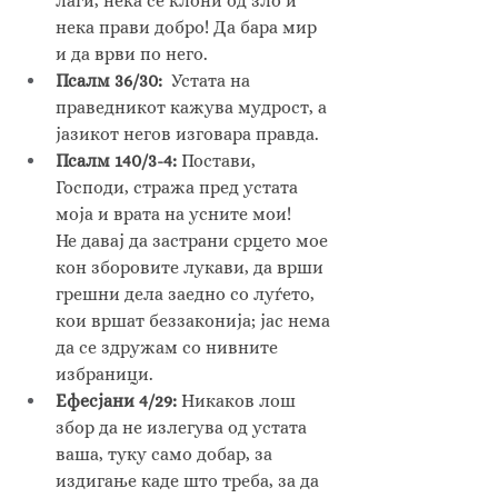
лаги, нека се клони од зло и 
нека прави добро! Да бара мир 
и да врви по него.
Псалм 36/30:  
Устата на 
праведникот кажува мудрост, а 
јазикот негов изговара правда.
Псалм 140/3-4: 
Постави, 
Господи, стража пред устата 
моја и врата на усните мои! 
Не давај да застрани срцето мое 
кон зборовите лукави, да врши 
грешни дела заедно со луѓето, 
кои вршат беззаконија; јас нема 
да се здружам со нивните 
избраници.
Ефесјани 4/29: 
Никаков лош 
збор да не излегува од устата 
ваша, туку само добар, за 
издигање каде што треба, за да 