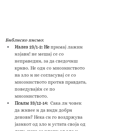
Библиско писмо
:
Излез 23/1-2: Не
 примај лажни 
изјави! не мешај се со 
неправедни, за да сведочиш 
криво. Не оди со мнозинството 
на зло и не согласувај се со 
мнозинството против правдата, 
поведувајќи се по 
мнозинството.
Псалм 33/12-14:  
Сака ли човек 
да живее и да види добри 
денови? Нека си го воздржува 
јазикот од зло и устата своја од 