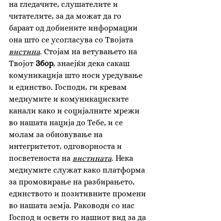
на гледачите, слушателите и 
читателите, за да можат да го 
бараат од добиените информации 
она што се усогласува со Твојата 
вистина
. Стојам на ветувањето на 
Твојот 
Збор
, знаејќи дека сакаш 
комуникација што носи уредување 
и единство. Господи, ги кревам 
медиумите и комуникациските 
канали како и социјалните мрежи 
во нашата нација до Тебе, и се 
молам за обновување на 
интегритетот, одговорноста и 
посветеноста на 
вистината
. Нека 
медиумите служат како платформа 
за промовирање на разбирањето, 
единството и позитивните промени 
во нашата земја. Раководи со нас 
Господ и освети го нашиот вид за да 