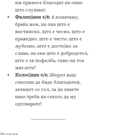
им принесе благодат на оние 
што слушаат.
Филипјани 4/8: 
А понатаму, 
браќа мои, на она што е 
вистинско, што е чесно, што е 
праведно, што е чисто, што е 
љубезно, што е достојно за 
слава, на она што е добродетел, 
што е за пофалба, само на тоа 
мислете! 
Колосјани 4/6: 
Зборот ваш 
секогаш да биде благодатен, 
зачинет со сол, за да знаете 
како треба на секого да му 
одговарате!
Молитви