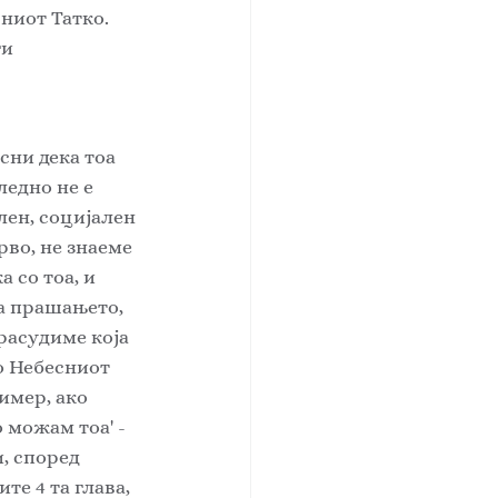
ниот Татко. 
и 
сни дека тоа 
ледно не е 
ен, социјален 
рво, не знаеме 
 со тоа, и 
ва прашањето, 
расудиме која 
о Небесниот 
имер, ако 
 можам тоа' - 
, според 
е 4 та глава, 