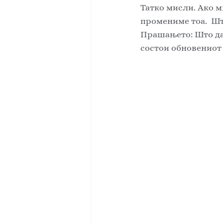
Татко мисли. Ако м
промениме тоа.  Шт
Прашањето: Што да 
состои обновениот 