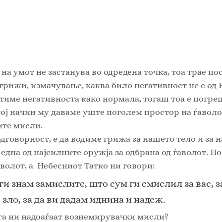
 грижи, измачување, каква било негативност не е од 
атиме негативноста како нормала, тогаш тоа е погре
ој начин му даваме уште поголем простор на ѓаволот
те мисли. 
одговорност, е да водиме грижа за нашето тело и за 
 една од најсилните оружја за одбрана од ѓаволот. П
волот, а  Небесниот Татко ни говори: 
ги знам замислите, што сум ги смислил за вас, 
а зло, за да ви дадам иднина и надеж. 
га ни надоаѓаат вознемирувачки мисли? 