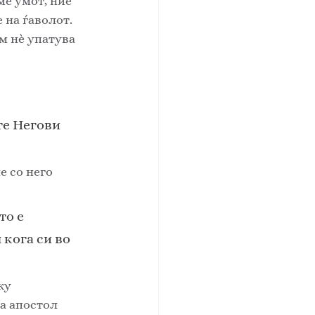
ме умот, ние 
на ѓаволот.   
м н
ѐ
 упатува 
те Негови 
е со него 
о е 
кога си во 
ку 
а апостол 