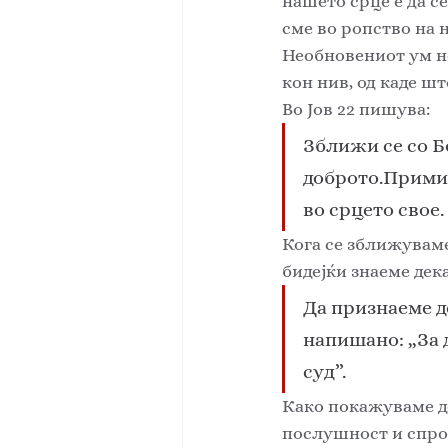
нашето срце е да с
сме во ропство на н
Необновениот ум н
кон нив, од каде шт
Во Јов 22 пишува: 
Зближи се со Бо
доброто.Прими 
во срцето свое.
Кога се зближуваме 
бидејќи знаеме дека
Да признаеме де
напишано: „За 
суд”. 
Како покажуваме дек
послушност и спров