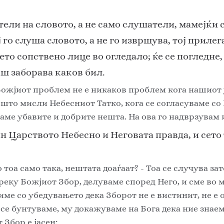
ели на словото, а не само слушатели, мамејќи с
ј го слуша словото, а не го извршува, тој прилег
оето сопствено лице во огледало; ќе се погледне, 
аш заборава каков бил.
ожјиот проблем не е никаков проблем кога нашиот у
што мисли Небесниот Татко, кога се согласуваме со
аме убавите и добрите нешта. На ова го надврзувам и
н Царството Небесно и Неговата правда, и сето т
тоа само така, нештата доаѓаат? - Тоа се случува зат
еку Божјиот Збор, делуваме според Него, и сме во ми
име со убедувањето дека Зборот не е вистинит, не е о
се бунтуваме, му докажуваме на Бога дека ние знаем
 Збор е јасен: 