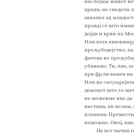
наследам живот веч
кради, не сведочи ла
запазил од младоста
продај сè што имаш
дојди и врви по Мен
Или кога книжницит
прељубодејство; па 
фатена во прељубоде
убиваме; Ти, пак, ш
прв фрли камен на 
Или во ситуацијата
демонот што го мач
не можевме ние да 
вистина, ви велам, 
планина: Премести с
неможно. Овој, пак,
	На ист начин го обновуваме и умот - го тренираме да мисли како што Небесниот 