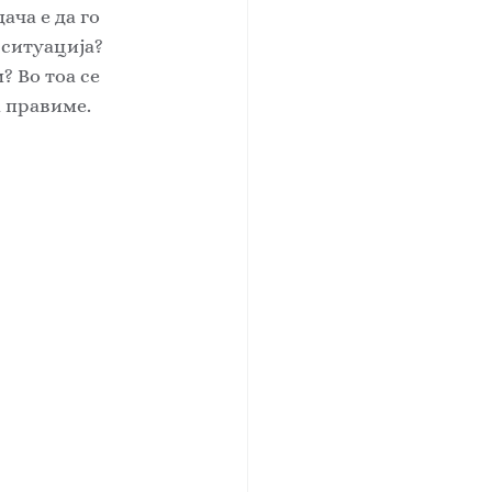
ча е да го 
 ситуација? 
 Во тоа се 
 правиме. 