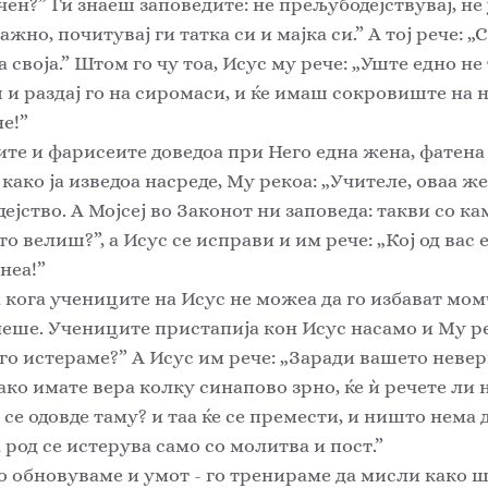
ен?” Ги знаеш заповедите: не прељубодејствувај, не у
жно, почитувај ги татка си и мајка си.” А тој рече: „С
 своја.” Штом го чу тоа, Исус му рече: „Уште едно не 
 и раздај го на сиромаси, и ќе имаш сокровиште на н
е!”
е и фарисеите доведоа при Него една жена, фатена 
како ја изведоа насреде, Му рекоа: „Учителе, оваа жен
јство. А Мојсеј во Законот ни заповеда: такви со ка
то велиш?”, а Исус се исправи и им рече: „Кој од вас е
неа!”
 кога учениците на Исус не можеа да го избават мом
еше. Учениците пристапија кон Исус насамо и Му ре
го истераме?” А Исус им рече: „Заради вашето невери
ако имате вера колку синапово зрно, ќе ѝ речете ли н
е одовде таму? и таа ќе се премести, и ништо нема да
 род се истерува само со молитва и пост.”