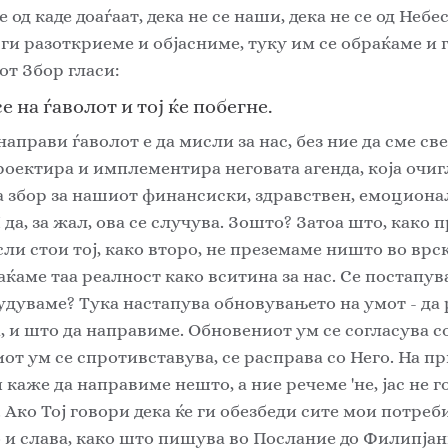
од каде доаѓаат, дека не се наши, дека не се од Небес
 ги разоткриеме и објасниме, туку им се обраќаме и г
т Збор гласи: 
 на ѓаволот и тој ќе побегне. 
направи ѓаволот е да мисли за нас, без ние да сме све
проектира и имплементира неговата агенда, која очиг
а збор за нашиот финансиски, здравствен, емоционал
да, за жал, ова се случува. Зошто? Затоа што, како п
ли стои тој, како второ, не преземаме ништо во врска
фаќаме таа реалност како вситина за нас. Се постапу
дуваме? Тука настапува обновувањето на умот - да 
а, и што да направиме. Обновениот ум се согласува с
от ум се спротивставува, се расправа со Него. На пр
каже да направиме нешто, а ние речеме 'не, јас не го
 Ако Тој говори дека ќе ги обезбеди сите мои потреби
 и слава, како што пишува во Послание до Филипјанит