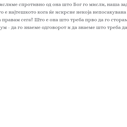
ислиме спротивно од она што Бог го мисли, наша зада
о е најтешкото кога ќе искрсне некоја непосакувана
правам сега? Што е она што треба прво да го сторам?
ум - да го знаеме одговорот и да знаеме што треба да