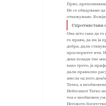
Прво, препознаваме 
Не се обидуваме да
откажуваме. Божјио
Спротивстави се
Она што сака да го 
го прави, да ни ја 
добра; дали станув
просперитет итн. И 
дека позади тие мис
како трето, ја при
дали правилно расу
мисла од кого доаѓ
Татко, а необновени
Небесниот Татко ни 
тоа е необновен ум.
Неговото богатство