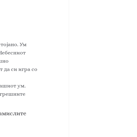
Небесниот 
шно 
 да си игра со 
нашиот ум. 
огрешните 
замислите 