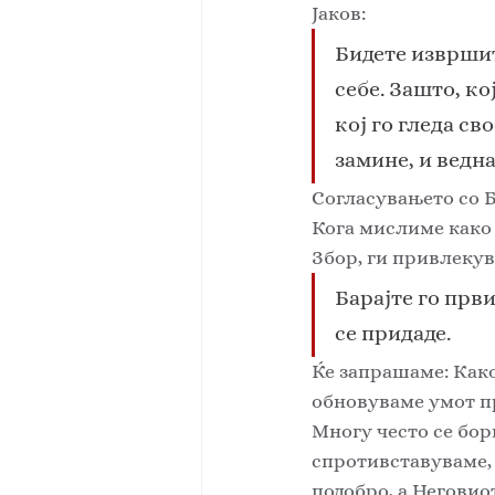
Јаков: 
Бидете извршит
себе. Зашто, ко
кој го гледа св
замине, и ведн
Согласувањето со Б
Кога мислиме како 
Збор, ги привлекув
Барајте го први
се придаде. 
Ќе запрашаме: Како 
обновуваме умот пр
Многу често се бор
спротивставуваме, 
подобро, а Неговиот