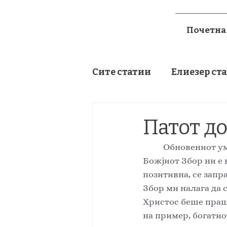
Почетна
Сите статии
Елиезер ст
Проза и поезија
Патот до
	Обновениот ум е дисциплиниран ум, а дисциплинираниот ум е обновен ум. Ако 
Божјиот Збор ни е 
позитивна, се запр
Збор ми налага да 
Христос беше прашу
на пример, богатио