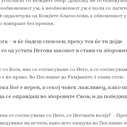
е усогласат со Божјиот Збор. Доколку не го обновува
еобновениот ум, а необновениот ум е полн со лагите 
ѐ
 оддалечува од Божјите благослови, а обновениот у
о извираат без прекин. 
га – и ќе бидеш спокоен; преку тоа ќе ти дојде 
го од устата Негова законот и стави ги зборови
со Бога, ние се согласуваме со Него, а се согласувам
 е во право. Во Послание до Римјаните 3 глава стои: 
ка Бог е верен, а секој човек лажливец, како шт
да се оправдаш во зборовите Свои, и да победиш 
а се согласуваме со Него, со Неговата волја?  - Пре
едување на истата, како што пишува во Послание н