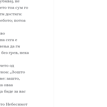
бивај, не 
ето тоа сум го 
ти достига: 
ебото; потоа 
во 
а сега е 
мења да ги 
 без грев, нека 
чето од 
коа: „Зошто 
е: зашто, 
а оваа 
 биде за вас 