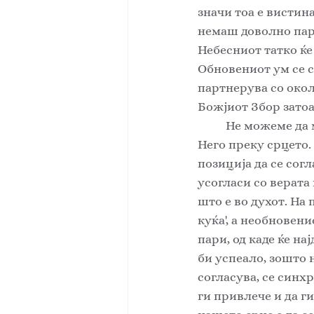
значи тоа е вистина,
немаш доволно пари
Небесниот татко ќе 
Обновениот ум се с
партнерува со окол
Божјиот Збор затоа
	Не можеме да му веруваме на Небесниот Татко со нашиот ум. Имаме доверба во 
Него преку срцето. 
позиција да се согл
усогласи со верата
што е во духот. На 
куќа', а необновени
пари, од каде ќе на
би успеало, зошто 
согласува, се синх
ги привлече и да г