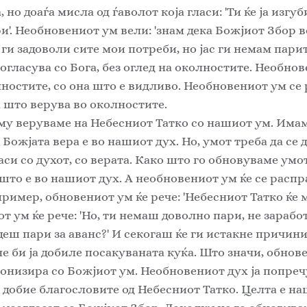
 но доаѓа мисла од ѓаволот која гласи: 'Ти ќе ја изгуб
'. Необновениот ум вели: 'знам дека Божјиот Збор в
ги задоволи сите мои потреби, но јас ги немам парит
огласува со Бога, без оглед на околностите. Необнов
ностите, со она што е видливо. Необновениот ум се 
 што верува во околностите. 
 Божјата вера е во нашиот дух. Но, умот треба да се д
аси со духот, со верата. Како што го обновуваме умот, 
 што е во нашиот дух. А необновениот ум ќе се распра
пример, обновениот ум ќе рече: 'Небесниот Татко ќе 
от ум ќе рече: 'Но, ти немаш доволно пари, не зараб
јдеш пари за аванс?' И секогаш ќе ги истакне причин
не би ја добиле посакуваната куќа. Што значи, обнове
ронизира со Божјиот ум. Необновениот дух ја попречу
и добие благословите од Небесниот Татко. Целта е на