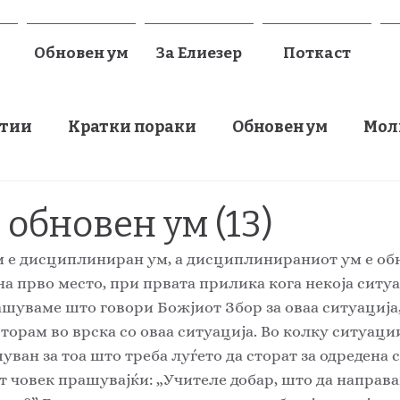
Обновен ум
За Елиезер
Поткаст
атии
Кратки пораки
Обновен ум
Мол
 обновен ум (13)
на прво место, при првата прилика кога некоја ситуац
ашуваме што говори Божјиот Збор за оваа ситуација
сторам во врска со оваа ситуација. Во колку ситуаци
ван за тоа што треба луѓето да сторат за одредена с
т човек прашувајќи: „Учителе добар, што да направам