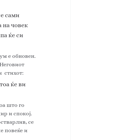
е сами 
а на човек 
па ќе си 
м е обновен. 
 Неговиот 
  стихот: 
оа ќе ви 
оа што го 
р и спокој. 
стварлив, се 
е повеќе и 