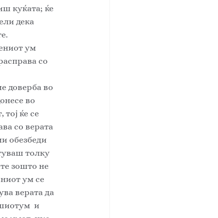
иш куќата; ќе 
ели дека 
е. 
ениот ум 
расправа со 
онесе во 
тој ќе се 
ва со верата 
ми обезбеди 
отуваш толку 
ите зошто не 
ниот ум се 
ва верата да 
шиотум  и 