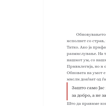
	Обновувањето на умот не застанува во одредена точка, тоа трае постојано. Ум 
исполнет со страв,
Татко. Ако ја приф
размислување. На т
нашиот ум, со наши
Привилегија, но и 
Обновата на умот е
мисли доаѓаат од ѓа
Зашто само Јас 
за добро, а не з
Што да правиме ко