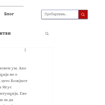
Блог
итви
ија не е 
, што Божјиот 
и Исус 
итуација. Еве 
 за да 